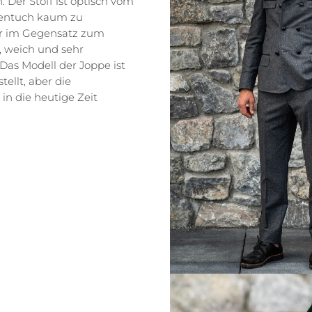
 Der Stoff ist optisch vom
dentuch kaum zu
er im Gegensatz zum
, weich und sehr
as Modell der Joppe ist
tellt, aber die
in die heutige Zeit