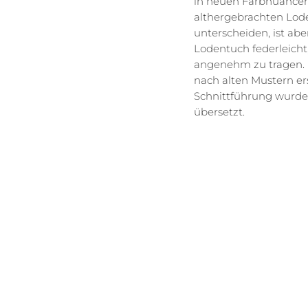
in neuen Farbnuancen.
althergebrachten Lo
unterscheiden, ist ab
Lodentuch federleicht
angenehm zu tragen. D
nach alten Mustern ers
Schnittführung wurde 
übersetzt.