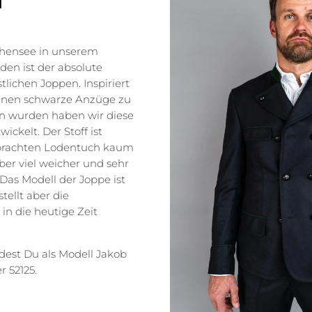
chensee in unserem
den ist der absolute
tlichen Joppen. Inspiriert
denen schwarze Anzüge zu
n wurden haben wir diese
ickelt. Der Stoff ist
ebrachten Lodentuch kaum
ber viel weicher und sehr
as Modell der Joppe ist
tellt aber die
in die heutige Zeit
dest Du als Modell Jakob
 52125.